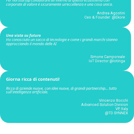
Per noi startup collaborare all'interno di questo ecosistema con
corporate di valore è sicuramente un'eccellenza e una cosa unica.
Andrea Agostini
Ceo & Founder @Ekore
Una vista su futuro
Ho conosciuto un sacco di tecnologie e come i grandi marchi stanno
approcciando il mondo delle AI
Simone Camporeale
IoT Director @Iotinga
Giorna ricca di contenuti!
Ricca di aziende nuove, con idee nuove, di grandi partnership... tutto
sull'intelligenza artificiale.
Vincenzo Bocchi
Advanced Solution Division
VP, Italy
@TD SYNNEX