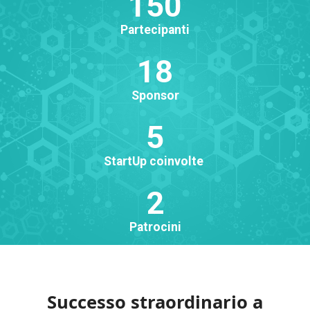
150
Partecipanti
18
Sponsor
5
StartUp coinvolte
2
Patrocini
Successo straordinario a